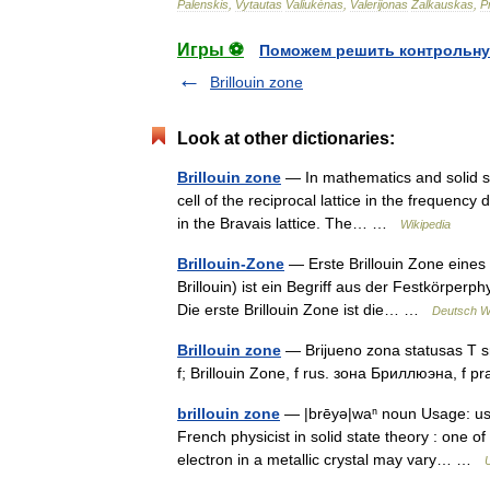
Palenskis
,
Vytautas
Valiukėnas
,
Valerijonas
Žalkauskas
,
P
Игры ⚽
Поможем решить контрольну
Brillouin zone
Look at other dictionaries:
Brillouin zone
— In mathematics and solid stat
cell of the reciprocal lattice in the frequenc
in the Bravais lattice. The… …
Wikipedia
Brillouin-Zone
— Erste Brillouin Zone eines 
Brillouin) ist ein Begriff aus der Festkörper
Die erste Brillouin Zone ist die… …
Deutsch Wi
Brillouin zone
— Brijueno zona statusas T srit
f; Brillouin Zone, f rus. зона Бриллюэна, f pr
brillouin zone
— |brēyə|waⁿ noun Usage: usua
French physicist in solid state theory : one 
electron in a metallic crystal may vary… …
U