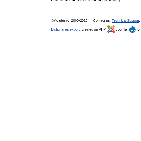
© Academic, 2000-2026
Contact us:
Technical Support
,
Dictionaries export
, created on PHP,
Joomla,
Dr