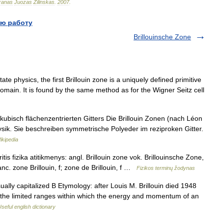
ranas
Juozas
Žilinskas
.
2007
.
ю работу
Brillouinsche Zone
e physics, the first Brillouin zone is a uniquely defined primitive
y domain. It is found by the same method as for the Wigner Seitz cell
kubisch flächenzentrierten Gitters Die Brillouin Zonen (nach Léon
physik. Sie beschreiben symmetrische Polyeder im reziproken Gitter.
kipedia
is fizika atitikmenys: angl. Brillouin zone vok. Brillouinsche Zone,
anc. zone Brillouin, f; zone de Brillouin, f …
Fizikos terminų žodynas
lly capitalized B Etymology: after Louis M. Brillouin died 1948
of the limited ranges within which the energy and momentum of an
seful english dictionary