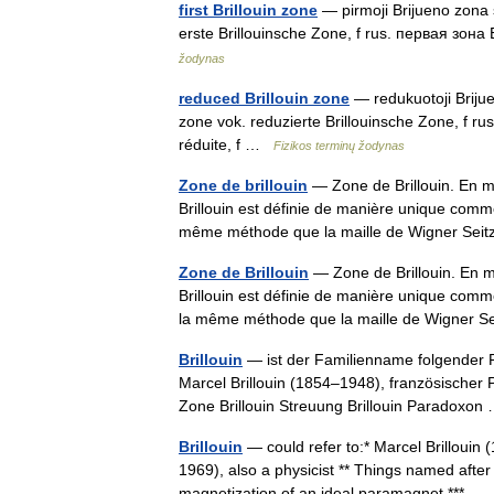
first Brillouin zone
— pirmoji Brijueno zona st
erste Brillouinsche Zone, f rus. первая зон
žodynas
reduced Brillouin zone
— redukuotoji Brijuen
zone vok. reduzierte Brillouinsche Zone, f r
réduite, f …
Fizikos terminų žodynas
Zone de brillouin
— Zone de Brillouin. En m
Brillouin est définie de manière unique comme 
même méthode que la maille de Wigner Sei
Zone de Brillouin
— Zone de Brillouin. En m
Brillouin est définie de manière unique comme 
la même méthode que la maille de Wigner
Brillouin
— ist der Familienname folgender P
Marcel Brillouin (1854–1948), französischer P
Zone Brillouin Streuung Brillouin Paradoxo
Brillouin
— could refer to:* Marcel Brillouin 
1969), also a physicist ** Things named after h
magnetization of an ideal paramagnet *** 