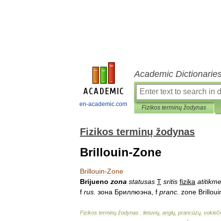
Academic Dictionarie
en-academic.com
Fizikos terminų žodynas
Fizikos terminų žodynas
Brillouin-Zone
Brillouin
-
Zone
Brijueno
zona
statusas
T
sritis
fizika
atitikm
f
rus
.
зона
Бриллюэна
,
f
pranc
.
zone
Brilloui
Fizikos
terminų
žodynas
:
lietuvių
,
anglų
,
prancūzų
,
vokieči