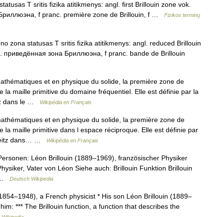
atusas T sritis fizika atitikmenys: angl. first Brillouin zone vok.
а Бриллюэна, f pranc. première zone de Brillouin, f …
Fizikos terminų
o zona statusas T sritis fizika atitikmenys: angl. reduced Brillouin
us. приведённая зона Бриллюэна, f pranc. bande de Brillouin
athématiques et en physique du solide, la première zone de
la maille primitive du domaine fréquentiel. Elle est définie par la
tz dans le …
Wikipédia en Français
athématiques et en physique du solide, la première zone de
la maille primitive dans l espace réciproque. Elle est définie par
 Seitz dans… …
Wikipédia en Français
ersonen: Léon Brillouin (1889–1969), französischer Physiker
hysiker, Vater von Léon Siehe auch: Brillouin Funktion Brillouin
n …
Deutsch Wikipedia
(1854–1948), a French physicist * His son Léon Brillouin (1889–
im: *** The Brillouin function, a function that describes the
…