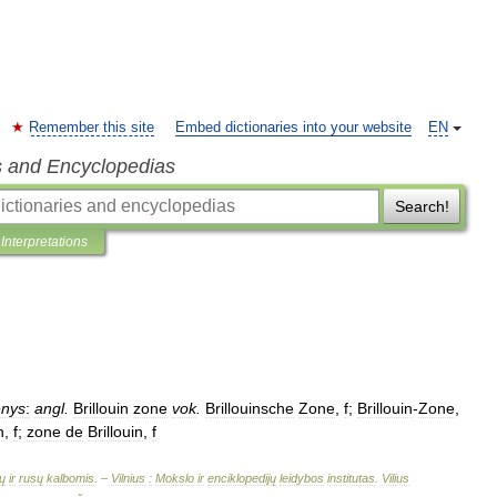
Remember this site
Embed dictionaries into your website
EN
s and Encyclopedias
Search!
Interpretations
enys
:
angl
.
Brillouin
zone
vok
.
Brillouinsche
Zone
,
f
;
Brillouin
-
Zone
,
n
,
f
;
zone
de
Brillouin
,
f
ų
ir
rusų
kalbomis
. –
Vilnius
:
Mokslo
ir
enciklopedijų
leidybos
institutas
.
Vilius