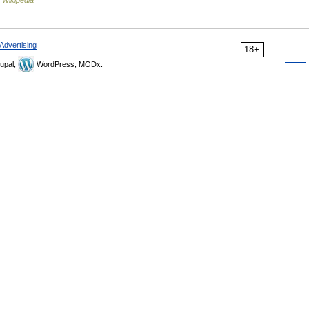
Wikipedia
Advertising
18+
upal,
WordPress, MODx.